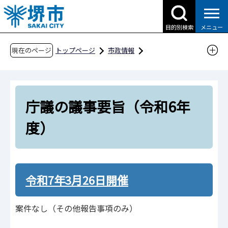
こ
の
目的別検索
メニュー
ペ
ー
現在のページ
トップページ
市政情報
ジ
行政運営・計画・指針
庁議
の
庁議の議事要旨（令和6年度）
先
庁議の議事要旨（令和6年
頭
で
度）
す
令和7年3月26日開催
案件なし（その他報告事項のみ）