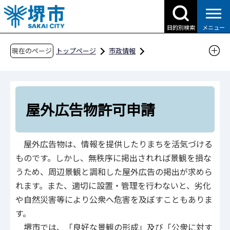
こ
の
目的別検索
メニュー
ペ
ー
現在のページ
トップページ
市政情報
ジ
都市計画とまちづくり
都市景観
の
屋外広告物に関する申請等
先
屋外広告物許可申請
頭
屋外広告物許可申請
で
す
屋外広告物は、情報を提供したりまちを活気づける
ものです。しかし、無秩序に掲出されれば景観を損な
うため、周辺景観と調和した屋外広告の掲出が求めら
れます。また、適切に設置・管理を行わないと、劣化
や自然災害等により公衆へ危害を及ぼすこともありま
す。
堺市では、「良好な景観の形成」及び「公衆に対す