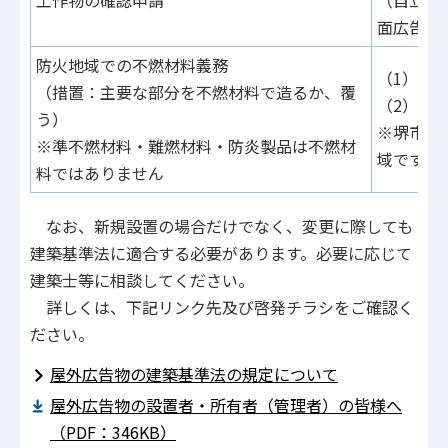
面広告物
防火地域での不燃材料義務
（1）建
（措置：主要な部分を不燃材料で造るか、覆
（2）高
う）
※堺市で
※準不燃材料・難燃材料・防炎製品は不燃材
域です
料ではありません
なお、新規設置の場合だけでなく、変更に際しても
建築基準法に適合する必要があります。必要に応じて
建築士等に相談してください。
詳しくは、下記リンク先及び啓発チラシをご確認く
ださい。
屋外広告物の建築基準法の規定について
屋外広告物の設置者・所有者（管理者）の皆様へ
（PDF：346KB）