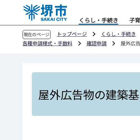
こ
の
くらし・手続き
子
ペ
ー
トップページ
くらし・手続き
現在のページ
ジ
各種申請様式・手数料
確認申請
屋外広
の
先
頭
で
す
屋外広告物の建築基