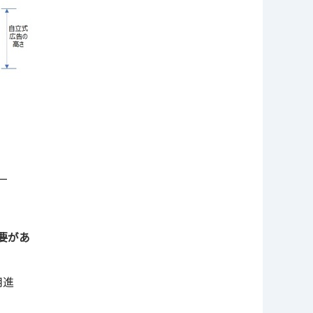
）
要があ
用進