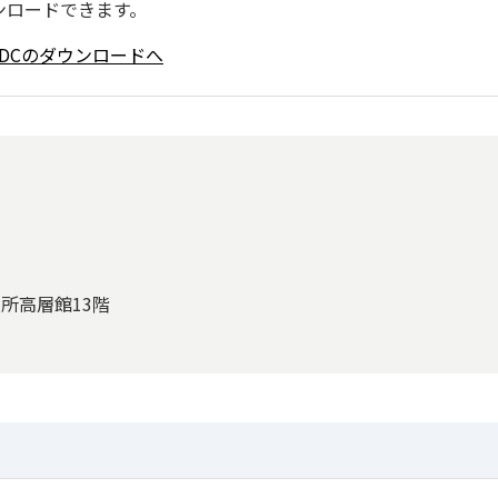
ンロードできます。
ader DCのダウンロードへ
役所高層館13階