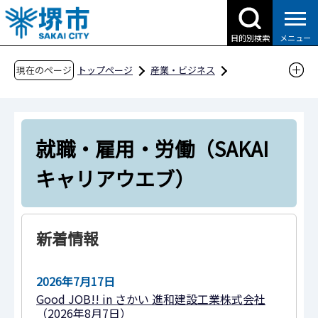
こ
の
目的別検索
メニュー
ペ
ー
現在のページ
トップページ
産業・ビジネス
ジ
就職・雇用・労働（SAKAIキャリアウエブ）
の
先
就職・雇用・労働（SAKAI
頭
で
キャリアウエブ）
す
新着情報
2026年7月17日
Good JOB!! in さかい 進和建設工業株式会社
（2026年8月7日）