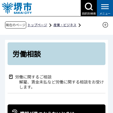
こ
の
目的別検索
メニュー
ペ
ー
現在のページ
トップページ
産業・ビジネス
ジ
就職・雇用・労働（SAKAIキャリアウエブ）
の
すでに働いている方
労働相談
先
頭
労働相談
で
す
労働に関するご相談
解雇、賃金未払など労働に関する相談をお受け
します。