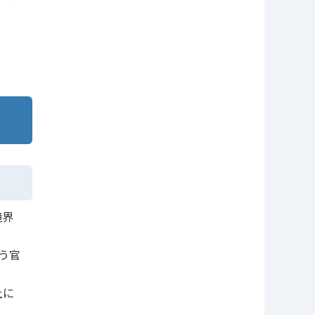
境界
う官
上に