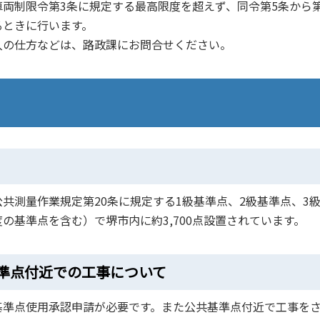
両制限令第3条に規定する最高限度を超えず、同令第5条から第
るときに行います。
入の仕方などは、路政課にお問合せください。
共測量作業規定第20条に規定する1級基準点、2級基準点、3
の基準点を含む）で堺市内に約3,700点設置されています。
準点付近での工事について
基準点使用承認申請が必要です。また公共基準点付近で工事を