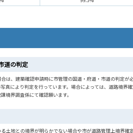
0%
99.5%
市道の判定
場合は、建築確認申請時に市管理の国道・府道・市道の判定が
の写真により判定を行っています。場合によっては、道路境界確
政課境界調査係にて確認願います。
いる土地との境界が明らかでない場合や市が道路管理上境界確