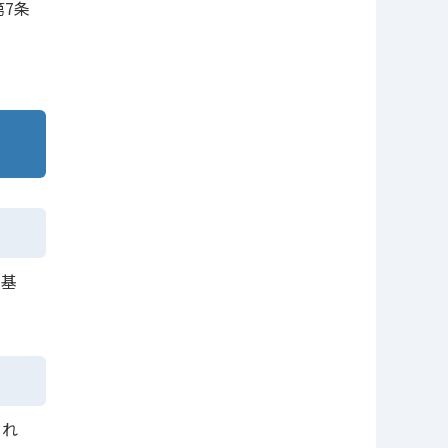
7条
級基
され