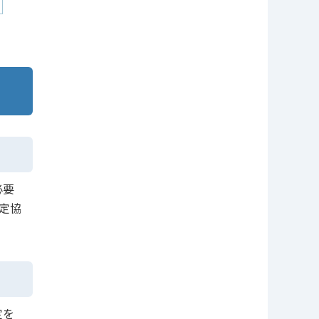
必要
定協
定を