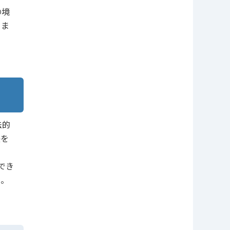
の境
りま
法的
決を
でき
い。