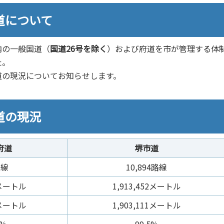
道について
内の一般国道（
国道26号を除く
）および府道を市が管理する体
た。
道の現況についてお知らせします。
道の現況
府道
堺市道
路線
10,894路線
9メートル
1,913,452メートル
9メートル
1,903,111メートル