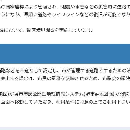
の国家座標により管理され、地震や水害などの災害時に道路
ようになり、早期に道路やライフラインなどの復旧が可能とな
域において、街区境界調査を実施しています。
道路などを市道として認定し、市が管理する道路とするための
は廃止する場合は、市民の意思を反映させるため、市議会の議
図)が堺市市民公開型地理情報システム(堺市e-地図帳)で閲覧
の画面へ移動していただき、利用条件に同意の上でご利用下さ