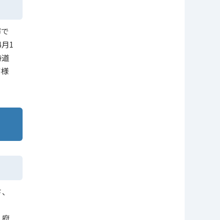
市で
月1
時道
客様
さ、
、府