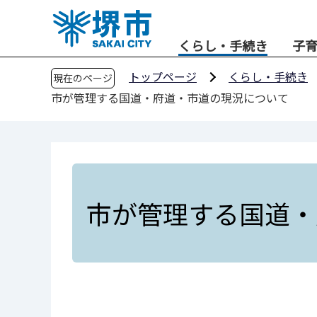
こ
の
くらし・手続き
子
ペ
ー
トップページ
くらし・手続き
現在のページ
ジ
市が管理する国道・府道・市道の現況について
の
先
頭
で
す
市が管理する国道・