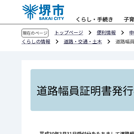
こ
の
くらし・手続き
子
ペ
ー
トップページ
便利情報
申
現在のページ
ジ
くらしの情報
道路・交通・土木
道路幅
の
先
頭
で
す
道路幅員証明書発行
平成30年3月31日受付分をもちまして道