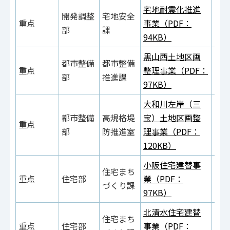
宅地耐震化推進
開発調整
宅地安全
重点
事業（PDF：
部
課
94KB）
黒山西土地区画
都市整備
都市整備
重点
整理事業（PDF：
部
推進課
97KB）
大和川左岸（三
都市整備
高規格堤
宝）土地区画整
重点
部
防推進室
理事業（PDF：
120KB）
小阪住宅建替事
住宅まち
重点
住宅部
業（PDF：
づくり課
97KB）
北清水住宅建替
住宅まち
重点
住宅部
事業（PDF：