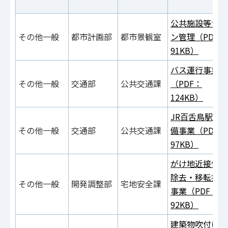
公共施設等サイ
その他一般
都市計画部
都市景観室
ン管理（PDF：
91KB）
バス運行事業
その他一般
交通部
公共交通課
（PDF：
124KB）
JR百舌鳥駅舎
その他一般
交通部
公共交通課
備事業（PDF：
97KB）
がけ地近接住宅
除去・移転推進
その他一般
開発調整部
宅地安全課
事業（PDF：
92KB）
建築物吹付けア