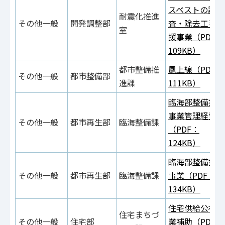
スベストの調
耐震化推進
その他一般
開発調整部
査・除去工事支
室
援事業（PDF：
109KB）
都市整備推
鳳上線（PDF：
その他一般
都市整備部
進課
111KB）
臨海部整備推進
事業管理経費
その他一般
都市再生部
臨海整備課
（PDF：
124KB）
臨海部整備推進
その他一般
都市再生部
臨海整備課
事業（PDF：
134KB）
住宅供給公社事
住宅まちづ
その他一般
住宅部
業補助（PDF：