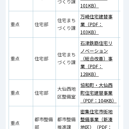
づくり課
101KB）
万崎住宅建替事
住宅まち
重点
住宅部
業（PDF：
づくり課
103KB）
石津鉄筋住宅リ
ノベーション
住宅まち
重点
住宅部
（総合改善）事
づくり課
業（PDF：
128KB）
協和町・大仙西
大仙西地
重点
住宅部
町住宅建替事業
区整備室
（PDF：104KB）
密集住宅市街地
都市整備
都市整備
整備事業（新湊
重点
部
推進課
地区）（PDF：