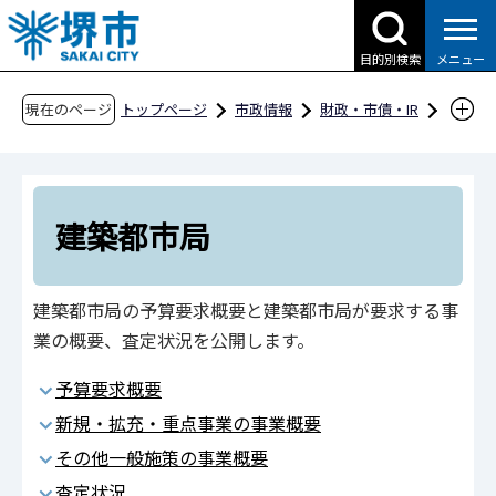
こ
の
目的別検索
メニュー
ペ
ー
現在のページ
トップページ
市政情報
財政・市債・IR
ジ
予算・決算・財政収支
予算編成過程の公開
の
平成30年度当初予算
一般会計
先
組織（局・区）別の予算要求概要と予算編成過
頭
建築都市局
程
で
す
建築都市局
建築都市局の予算要求概要と建築都市局が要求する事
業の概要、査定状況を公開します。
予算要求概要
新規・拡充・重点事業の事業概要
その他一般施策の事業概要
査定状況