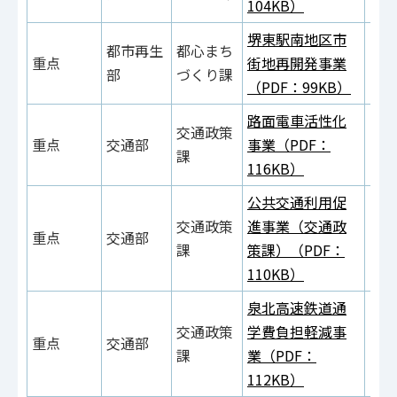
104KB）
堺東駅南地区市
都市再生
都心まち
重点
街地再開発事業
部
づくり課
（PDF：99KB）
路面電車活性化
交通政策
重点
交通部
事業（PDF：
課
116KB）
公共交通利用促
交通政策
進事業（交通政
重点
交通部
課
策課）（PDF：
110KB）
泉北高速鉄道通
交通政策
学費負担軽減事
重点
交通部
課
業（PDF：
112KB）