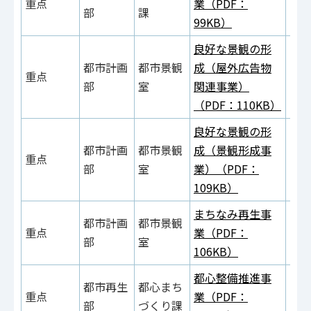
重点
業（PDF：
部
課
99KB）
良好な景観の形
都市計画
都市景観
成（屋外広告物
重点
部
室
関連事業）
（PDF：110KB）
良好な景観の形
都市計画
都市景観
成（景観形成事
重点
部
室
業）（PDF：
109KB）
まちなみ再生事
都市計画
都市景観
重点
業（PDF：
部
室
106KB）
都心整備推進事
都市再生
都心まち
重点
業（PDF：
部
づくり課