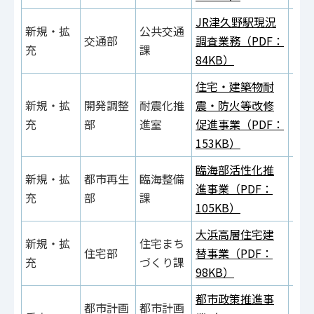
JR津久野駅現況
新規・拡
公共交通
交通部
調査業務（PDF：
充
課
84KB）
住宅・建築物耐
参
新規・拡
開発調整
耐震化推
震・防火等改修
（P
充
部
進室
促進事業（PDF：
29
153KB）
臨海部活性化推
参
新規・拡
都市再生
臨海整備
進事業（PDF：
（P
充
部
課
105KB）
67
大浜高層住宅建
参
新規・拡
住宅まち
住宅部
替事業（PDF：
（P
充
づくり課
98KB）
12
都市政策推進事
都市計画
都市計画