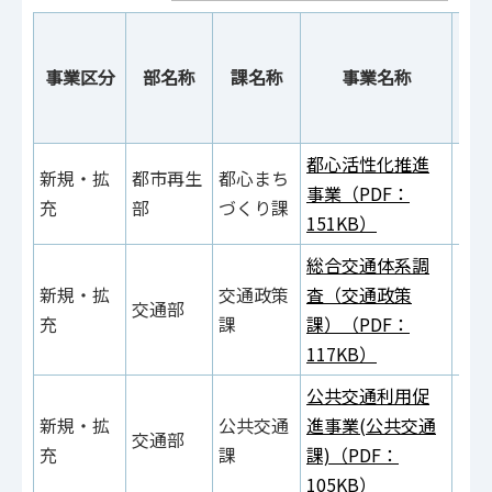
事業区分
部名称
課名称
事業名称
参
都心活性化推進
参
新規・拡
都市再生
都心まち
事業（PDF：
（P
充
部
づくり課
151KB）
60
総合交通体系調
参
新規・拡
交通政策
査（交通政策
交通部
（P
充
課
課）（PDF：
32
117KB）
公共交通利用促
新規・拡
公共交通
進事業(公共交通
交通部
充
課
課)（PDF：
105KB）