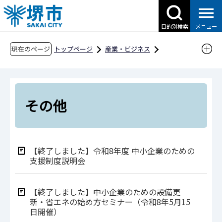
こ
の
目的別検索
メニュー
ペ
ー
現在のページ
トップページ
産業・ビジネス
ジ
企業への支援・届出
その他
の
先
頭
その他
で
す
【終了しました】令和8年度 中小企業のための
支援制度説明会
【終了しました】中小企業のための設備更
新・省エネの始め方セミナー（令和8年5月15
日開催）