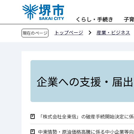
こ
の
くらし・手続き
子
ペ
ー
トップページ
産業・ビジネス
現在のページ
ジ
の
先
頭
で
す
企業への支援・届出
「株式会社全東信」の破産手続開始決定に係
中東情勢・原油価格高騰に係る中小企業等向