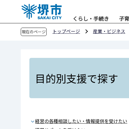
こ
の
くらし・手続き
子
ペ
ー
トップページ
産業・ビジネス
現在のページ
ジ
の
先
頭
で
す
目的別支援で探す
経営の各種相談したい・情報提供を受けたい