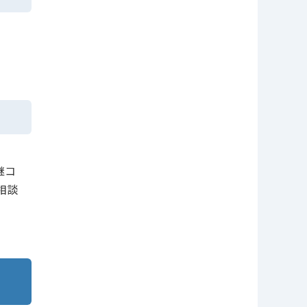
継コ
相談