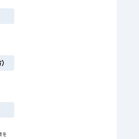
方）
業を