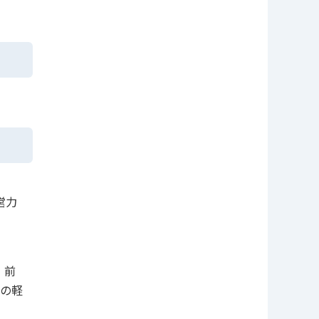
営力
。前
の軽