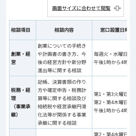
画面サイズに合わせて閲覧
相談項目
相談内容
窓口設置日時
創業についての手続き
創業・経
や計画書の書き方、今
毎週火・水曜日
営
後の経営方針や新分野
午後1時から4時
進出等に関する相談
記帳、決算書類の作り
税務・経
方や確定申告・税務計
第1・第3火曜日
理
算等に関する相談及び
第2・第4木曜日
（事業承
相続税や経営承継円滑
午後1時から4時
継）
化法等が関係する事業
承継に関する相談
第2・第4水曜日