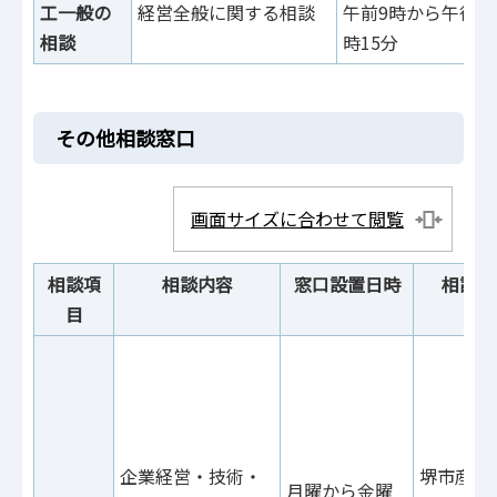
工一般の
経営全般に関する相談
午前9時から午後5
相談
時15分
その他相談窓口
画面サイズに合わせて閲覧
相談項
相談内容
窓口設置日時
相談場
目
企業経営・技術・
堺市産業
月曜から金曜