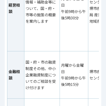
情報・補助金等に
センター
経営相
日
ついて、国・府・
堺市産業
談
午前9時から午
市等の施策の概要
局 産業
後5時30分
を案内します
地域産業
国・府・市の融資
月曜から金曜
制度その他、中小
金融相
日
堺市産業
企業融資制度につ
談
午前9時から午
センター
いてのご相談を受
後5時15分
け付けます