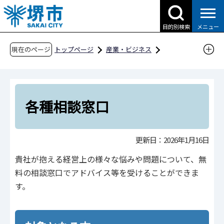
こ
の
目的別検索
メニュー
ペ
ー
現在のページ
トップページ
産業・ビジネス
ジ
企業への支援・届出
ものづくり企業支援
の
各種相談窓口
先
頭
各種相談窓口
で
す
更新日：2026年1月16日
貴社が抱える経営上の様々な悩みや問題について、無
料の相談窓口でアドバイス等を受けることができま
す。