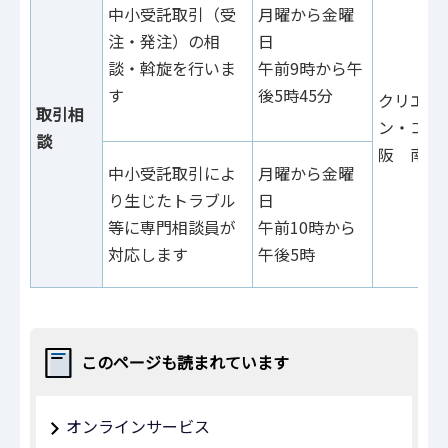
中小受託取引（受
月曜から金曜
注・発注）の相
日
談・斡旋を行いま
午前9時から午
す
後5時45分
クリエイ
取引相
ン・コア
談
阪 南館
中小受託取引によ
月曜から金曜
り生じたトラブル
日
等に専門相談員が
午前10時から
対応します
午後5時
このページも読まれています
オンラインサービス