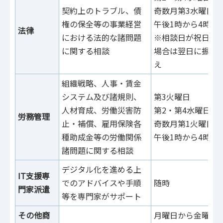
契約上のトラブル、債
奇数月第3水曜日
権の保全等の事業経営
午後1時から4時
法律
における法的な諸問題
※相談日が祝日の
に関する相談
場合は翌日に振替
え
組織戦略、人事・賃金
システム及び諸規則、
第3火曜日
人材育成、労働災害防
第2・第4水曜日
労務管理
止・補償、雇用保険各
奇数月第1火曜日
種助成金等の労働関係
午後1時から4時
諸問題に関する相談
デジタル化を進める上
IT支援専
でのアドバイスや手順
随時
門家派遣
等を専門家がサポート
その他商
月曜日から金曜日