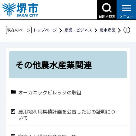
こ
の
目的別検索
メニュー
ペ
ー
現在のページ
トップページ
産業・ビジネス
農水産業
ジ
その他農水産業関連
の
先
頭
その他農水産業関連
で
す
オーガニックビレッジの取組
農用地利用集積計画を公告した旨の証明につ
いて