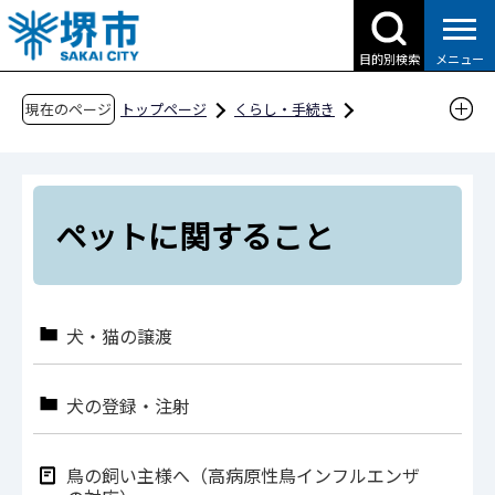
こ
の
目的別検索
メニュー
ペ
ー
現在のページ
トップページ
くらし・手続き
ジ
動物・ペット
ペットに関すること
の
先
頭
ペットに関すること
で
す
犬・猫の譲渡
犬の登録・注射
鳥の飼い主様へ（高病原性鳥インフルエンザ