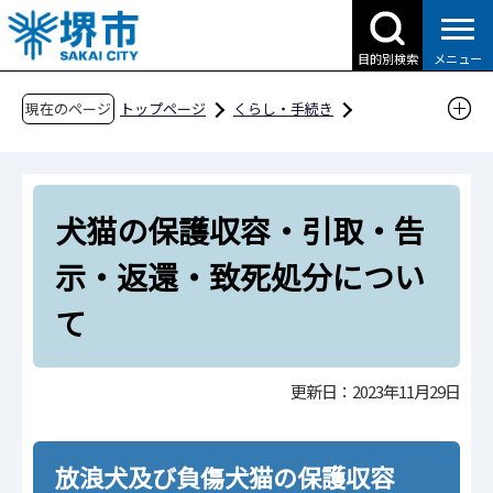
こ
の
目的別検索
メニュー
ペ
ー
現在のページ
トップページ
くらし・手続き
ジ
動物・ペット
ペットに関すること
の
犬猫の保護収容・引取・告示・返還・致死処分
先
について
犬猫の保護収容・引取・告
頭
で
示・返還・致死処分につい
す
て
更新日：2023年11月29日
放浪犬及び負傷犬猫の保護収容