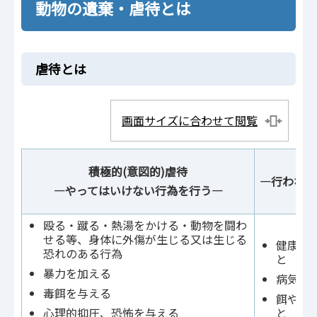
動物の遺棄・虐待とは
虐待とは
画面サイズに合わせて閲覧
ネグ
積極的(意図的)虐待
―行わなけ
―やってはいけない行為を行う―
殴る・蹴る・熱湯をかける・動物を闘わ
せる等、身体に外傷が生じる又は生じる
健康管
恐れのある行為
と
暴力を加える
病気を
毒餌を与える
餌や水
心理的抑圧、恐怖を与える
と な