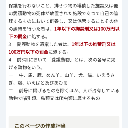
保護を行わないこと、排せつ物の堆積した施設又は他
の愛護動物の死体が放置された施設であつて自己の管
理するものにおいて飼養し、又は保管することその他
の虐待を行つた者は、
1年以下の
拘禁刑
又は100万円以
下の罰金
に処する。
3 愛護動物を遺棄した者は、
1年以下の
拘禁刑
又は
100万円以下の罰金
に処する。
4 前3項において「愛護動物」とは、次の各号に掲
げる動物をいう。
一 牛、馬、豚、めん羊、山羊、犬、猫、いえうさ
ぎ、鶏、いえばと及びあひる
二 前号に掲げるものを除くほか、人が占有している
動物で哺乳類、鳥類又は爬虫類に属するもの
このページの作成担当