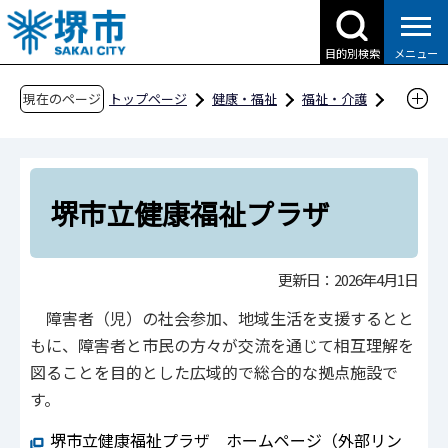
こ
の
目的別検索
メニュー
ペ
ー
現在のページ
トップページ
健康・福祉
福祉・介護
ジ
障害福祉
障害福祉のしおり
の
障害福祉のしおり
堺市立健康福祉プラザ
先
頭
堺市立健康福祉プラザ
で
す
更新日：2026年4月1日
障害者（児）の社会参加、地域生活を支援するとと
もに、障害者と市民の方々が交流を通じて相互理解を
図ることを目的とした広域的で総合的な拠点施設で
す。
堺市立健康福祉プラザ ホームページ（外部リン