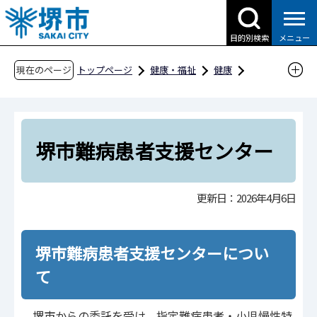
こ
の
目的別検索
メニュー
ペ
ー
現在のページ
トップページ
健康・福祉
健康
ジ
難病・アレルギーなど
難病
の
堺市難病患者支援センター
先
頭
堺市難病患者支援センター
で
す
更新日：2026年4月6日
堺市難病患者支援センターについ
て
堺市からの委託を受け、指定難病患者・小児慢性特