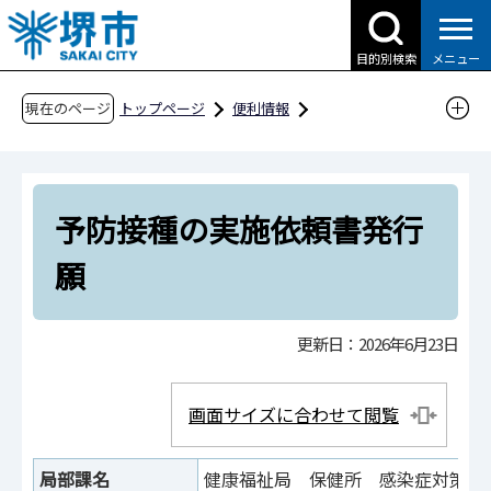
こ
の
目的別検索
メニュー
ペ
ー
現在のページ
トップページ
便利情報
ジ
申請書ダウンロード
の
申請書ダウンロード（市民の方へ）
先
目的別検索
健康・福祉
医療
予防接種の実施依頼書発行
頭
で
予防接種の実施依頼書発行願
願
す
更新日：2026年6月23日
画面サイズに合わせて閲覧
局部課名
健康福祉局 保健所 感染症対策課