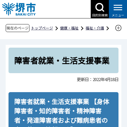
こ
の
目的別検索
メニュー
ペ
ー
現在のページ
トップページ
健康・福祉
福祉・介護
ジ
障害福祉
障害福祉のしおり
の
障害福祉のしおり
先
障害者就業・生活支援事業
頭
障害者就業・生活支援事業
で
す
更新日：2022年4月18日
障害者就業・生活支援事業 【身体
障害者・知的障害者・精神障害
者・発達障害者および難病患者の