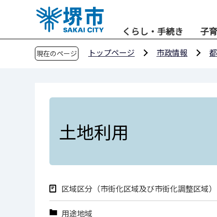
こ
の
くらし・手続き
子
ペ
ー
トップページ
市政情報
都
現在のページ
ジ
の
先
頭
で
す
土地利用
区域区分（市街化区域及び市街化調整区域）
用途地域