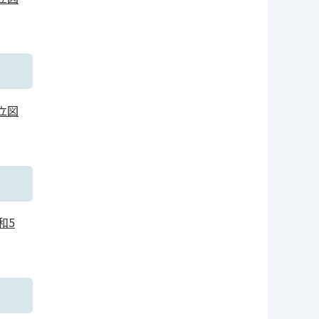
立図
和5