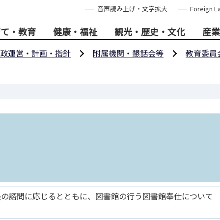
音声読み上げ・文字拡大
Foreign L
育て・教育
健康・福祉
観光・歴史・文化
産業
政運営・計画・指針
附属機関・懇話会等
教育委員
長の諮問に応じるとともに、図書館の行う図書館奉仕について