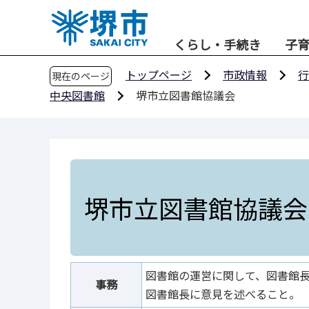
こ
の
くらし・手続き
子
ペ
ー
トップページ
市政情報
行
現在のページ
ジ
中央図書館
堺市立図書館協議会
の
先
頭
で
す
堺市立図書館協議会
図書館の運営に関して、図書館
事務
図書館長に意見を述べること。