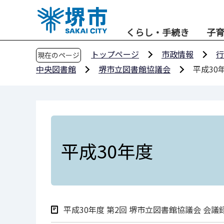
こ
の
くらし・手続き
子
ペ
ー
トップページ
市政情報
行
現在のページ
ジ
中央図書館
堺市立図書館協議会
平成30
の
先
頭
で
す
平成30年度
平成30年度 第2回 堺市立図書館協議会 会議