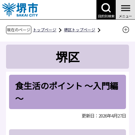
こ
の
目的別検索
メニュー
ペ
ー
現在のページ
トップページ
堺区トップページ
ジ
区役所案内
区役所の業務案内
の
堺保健センター
食と健康
食の健康情報
堺区
先
食生活のポイント ～入門編～
頭
で
す
食生活のポイント ～入門編
～
更新日：2026年4月27日