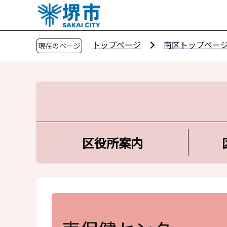
こ
の
ペ
トップページ
南区トップペー
現在のページ
ー
ジ
の
先
頭
で
す
区役所案内