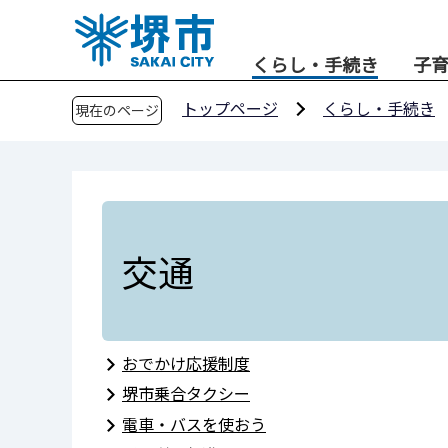
こ
の
くらし・手続き
子
ペ
ー
トップページ
くらし・手続き
現在のページ
ジ
の
先
頭
で
す
交通
おでかけ応援制度
堺市乗合タクシー
電車・バスを使おう