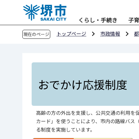
こ
の
くらし・手続き
子
ペ
ー
トップページ
市政情報
都
現在のページ
ジ
の
先
頭
で
す
おでかけ応援制度
高齢の方の外出を支援し、公共交通の利用を促
カード」を使うことにより、市内の路線バス（
る制度を実施しています。