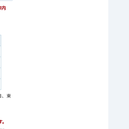
市内
目、東
す。