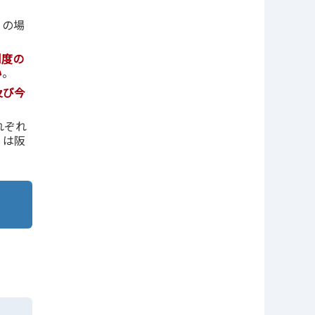
」の場
制度の
い
。
及び今
れぞれ
くは阪