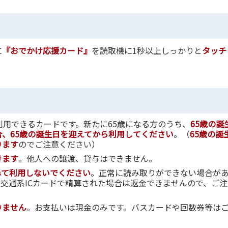
に
『おでかけ応援カード』
を読取機に1秒以上しっかりと
タッチ
利用できるカードです。新たに65歳になる方のうち、
65歳の誕
、65歳の誕生日を迎えてから利用してください
。（
65歳の誕
ります
のでご注意ください）
きます
。他人への譲渡、貸与はできません。
ねて利用しないでください
。正常に読み取りができない場合が
、交通系ICカードで精算された場合は返金できませんので、ご
りません
。お支払いは現金のみです。バスカードや回数券等は