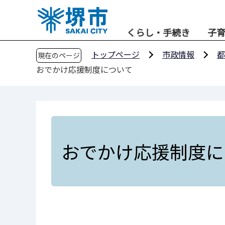
こ
の
くらし・手続き
子
ペ
ー
トップページ
市政情報
都
現在のページ
ジ
おでかけ応援制度について
の
先
頭
で
す
おでかけ応援制度に