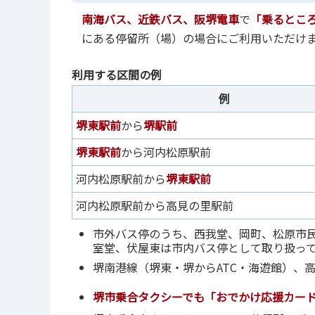
南海バス、近鉄バス、阪堺電車
で
「乗るとこ
にある停留所（場）の場合にご利用いただけ
利用する区間の例
例
堺東駅前
から
堺駅前
堺東駅前
から河内松原駅前
河内松原駅前から
堺東駅前
河内松原駅前から高見の里駅前
市外バス停のうち、西我堂、岡町、松原市
室堂、伏屋東は市内バス停として取り扱っ
堺南港線（堺東・堺からATC・海遊館）、
堺市乗合タクシーでも「おでかけ応援カード