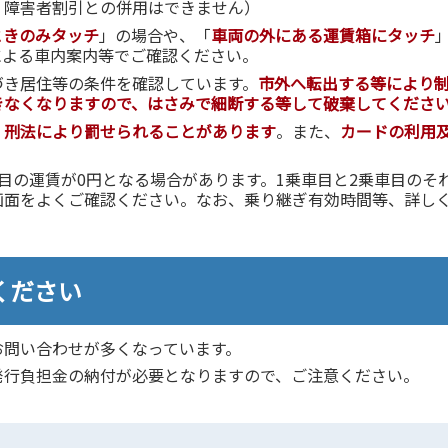
、障害者割引との併用はできません）
ときのみタッチ
」の場合や、「
車両の外にある運賃箱にタッチ
による車内案内等でご確認ください。
づき居住等の条件を確認しています。
市外へ転出する等により
きなくなりますので、はさみで細断する等して破棄してくださ
、
刑法により罰せられることがあります
。また、
カードの利用
目の運賃が0円となる場合があります。1乗車目と2乗車目のそ
画面をよくご確認ください。なお、乗り継ぎ有効時間等、詳し
ください
お問い合わせが多くなっています。
発行負担金の納付が必要となりますので、ご注意ください。