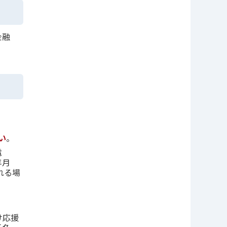
金融
い
。
電
年月
れる場
け応援