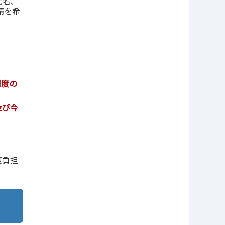
氏名、
請を希
制度の
及び今
度負担