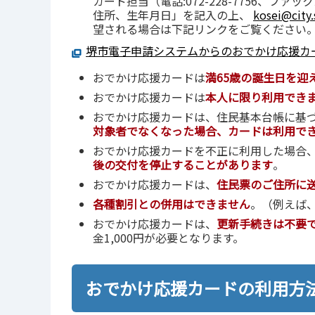
カード担当（電話:072-228-7756、ファ
住所、生年月日」を記入の上、
kosei@city.s
望される場合は下記リンクをご覧ください
堺市電⼦申請システムからのおでかけ応援カ
おでかけ応援カードは
満65歳の誕生日を迎
おでかけ応援カードは
本人に限り利用でき
おでかけ応援カードは、住民基本台帳に基
対象者でなくなった場合、カードは利用で
おでかけ応援カードを不正に利用した場合
後の交付を停止することがあります
。
おでかけ応援カードは、
住民票のご住所に
各種割引との併用はできません
。（例えば
おでかけ応援カードは、
更新手続きは不要
金1,000円が必要となります。
おでかけ応援カードの利用方