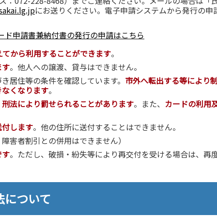
ックス：072-228-8468）までご連絡ください。メールの場合は「
akai.lg.jp
にお送りください。電子申請システムから発行の申
。
ード申請書兼納付書の発行の申請はこちら
えてから利用することができます
。
ます
。他人への譲渡、貸与はできません。
づき居住等の条件を確認しています。
市外へ転出する等により
きなくなります
。
、
刑法により罰せられることがあります
。また、
カードの利用
送付
します
。他の住所に送付することはできません。
、障害者割引との併用はできません）
です
。ただし、破損・紛失等により再交付を受ける場合は、再
法について