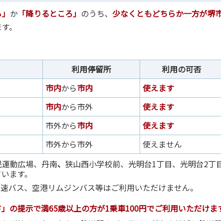
ろ」
か
「降りるところ」
のうち、
少なくともどちらか一方が堺
ます。
利用停留所
利用の可否
市内
から
市内
使えます
市内
から市外
使えます
市外から
市内
使えます
市外から市外
使えません
民運動広場、丹南
、
狭山西小学校前、光明台1丁目、光明台2丁
ています。
高速バス、空港リムジンバス等はご利用いただけません。
」の提示で満65歳以上の方が1乗車100円でご利用いただけま