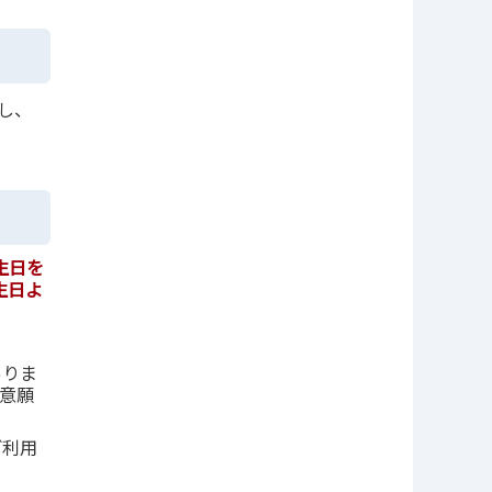
し、
生日を
生日よ
ありま
注意願
ご利用