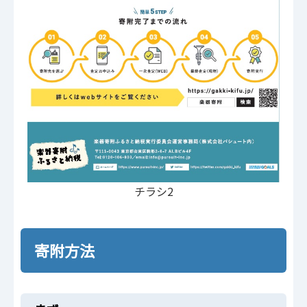
チラシ2
寄附方法