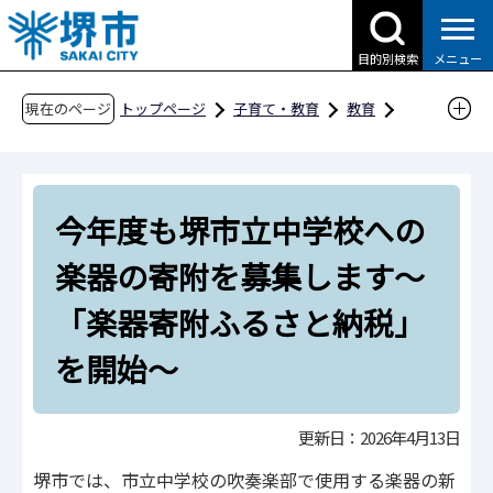
こ
の
目的別検索
メニュー
ペ
ー
現在のページ
トップページ
子育て・教育
教育
ジ
教育委員会の概要
の
その他教育委員会からのお知らせ
先
今年度も堺市立中学校への楽器の寄附を募集し
今年度も堺市立中学校への
頭
ます～「楽器寄附ふるさと納税」を開始～
で
楽器の寄附を募集します～
す
「楽器寄附ふるさと納税」
を開始～
更新日：2026年4月13日
堺市では、市立中学校の吹奏楽部で使用する楽器の新