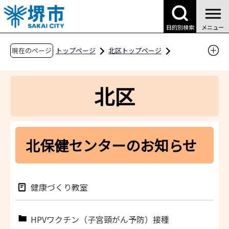
こ
の
目的別検索
メニュー
ペ
ー
現在のページ
トップページ
北区トップページ
ジ
区役所案内
区役所内の業務案内
の
北保健センター
北保健センターのお知らせ
北区
先
頭
で
す
北保健センターのお知らせ
健康づくり教室
HPVワクチン（子宮頸がん予防）接種