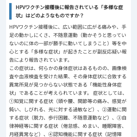
HPVワクチン接種後に報告されている「多様な症
状」はどのようなものですか？
HPVワクチン接種後に、広い範囲に広がる痛みや、手
足の動かしにくさ、不随意運動（動かそうと思ってい
ないのに体の一部が勝手に動いてしまうこと）等を中
心とする「多様な症状」が起きたことが副反応疑い報
告により報告されています。
この症状は、何らかの身体症状はあるものの、画像検
査や血液検査を受けた結果、その身体症状に合致する
異常所見が見つからない状態である「機能性身体症
状」であることが考えられています。 症状としては、
➀知覚に関する症状（頭や腰、関節等の痛み、感覚が
鈍い、しびれる、光に対する過敏など）、➁運動に関
する症状（脱力、歩行困難、不随意運動など）、➂自
律神経等に関する症状（倦怠感、めまい、睡眠障害、
月経異常など）、➃認知機能に関する症状（記憶障