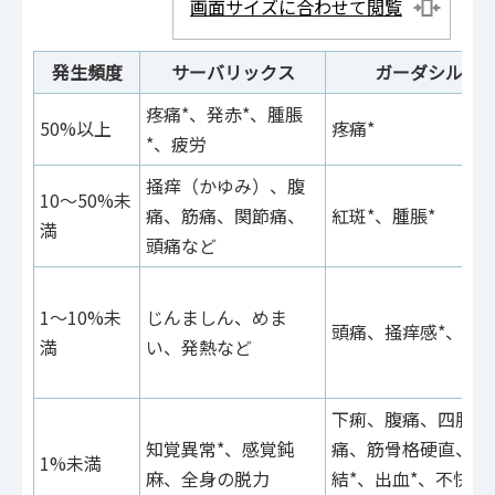
画面サイズに合わせて閲覧
発生頻度
サーバリックス
ガーダシル
疼痛*、発赤*、腫脹
50%以上
疼痛*
*、疲労
掻痒（かゆみ）、腹
10～50%未
痛、筋痛、関節痛、
紅斑*、腫脹*
満
頭痛など
1～10%未
じんましん、めま
頭痛、掻痒感*、発
満
い、発熱など
下痢、腹痛、四肢
知覚異常*、感覚鈍
痛、筋骨格硬直、硬
1%未満
麻、全身の脱力
結*、出血*、不快感