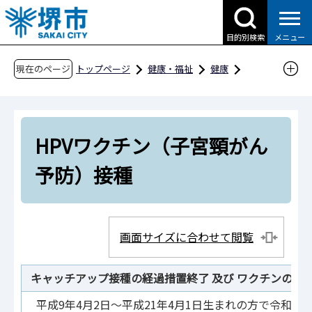
こ
の
目的別検索
メニュー
ペ
ー
現在のページ
トップページ
健康・福祉
健康
ジ
感染症・予防接種
予防接種
の
堺市が実施している予防接種
先
HPVワクチン（子宮頸がん予防）接種
HPVワクチン（子宮頸がん
頭
で
予防）接種
す
画面サイズに合わせて閲覧
キャッチアップ接種の経過措置終了 及び ワクチンの種
平成9年4月2日～平成21年4月1日生まれの方で令和4年4