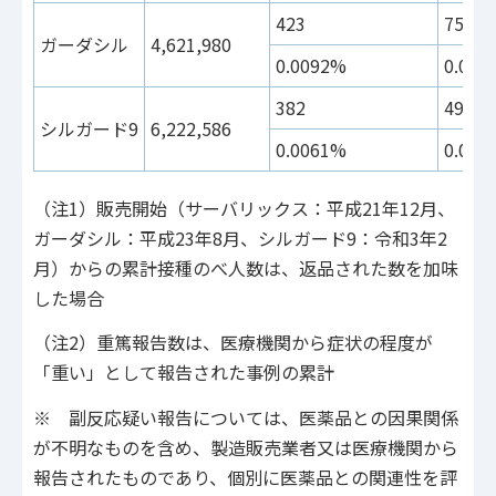
423
759
ガーダシル
4,621,980
0.0092%
0.016
382
493
シルガード9
6,222,586
0.0061%
0.007
（注1）販売開始（サーバリックス：平成21年12月、
ガーダシル：平成23年8月、シルガード9：令和3年2
月）からの累計接種のべ人数は、返品された数を加味
した場合
（注2）重篤報告数は、医療機関から症状の程度が
「重い」として報告された事例の累計
※ 副反応疑い報告については、医薬品との因果関係
が不明なものを含め、製造販売業者又は医療機関から
報告されたものであり、個別に医薬品との関連性を評