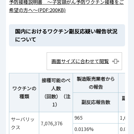
予防接種説明書 ～子宮頸がん予防ワクチン接種をご
希望の方へ～(PDF:200KB)
国内におけるワクチン副反応疑い報告状況
について
画面サイズに合わせて閲覧
製造販売業者から
接種可能のべ
の報告
ワクチンの
人数
種類
（回数）（注
副反
副反応報告数
1）
告
965
1,612
サーバリッ
7,076,376
クス
0.0136%
0.022