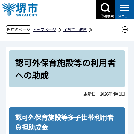
こ
の
目的別検索
メニュー
ペ
ー
現在のページ
トップページ
子育て・教育
ジ
子育て支援情報（さかい☆HUGはぐネット）
の
預けたい（保育サービス）
先
保育料について（補助など）
認可外保育施設等の利用者
頭
で
認可外保育施設等の利用者への助成
への助成
す
更新日：2026年4月1日
認可外保育施設等多子世帯利用者
負担助成金