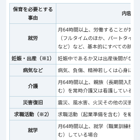
保育を必要とする
内容
事由
月64時間以上、労働することが常態
就労
（フルタイムのほか、パートタイム
など）など、基本的にすべての就労
妊娠・出産（※1）
妊娠中であるか又は出産後間がない
病気など
病気、負傷、精神若しくは心身に障
月64時間以上、親族（長期間入院
介護
む）を常時介護又は看護している場
災害復旧
震災、風水害、火災その他の災害の
求職活動（※2）
求職活動（起業準備を含む）を継続
月64時間以上、就学（職業訓練校
就学
む）している場合