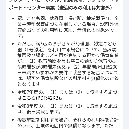
ポート・センター事業（送迎のみの利用は対象外）
認定こども園、幼稚園、保育所、地域型保育、企
業主導型保育施設に在園している場合、認可外保
育施設などの利用料は原則、無償化の対象外で
す。
ただし、満3歳のお子さんが幼稚園、認定こども
園（1号認定）を利用する場合について、当該幼
稚園及び認定こども園が実施する預かり保育事業
が、（1）教育時間を含む平日の預かり保育の提
供時間数が8時間未満又は（2）年間開所日数200
日未満のいずれかの要件に該当する場合について
は、認可外保育施設などの利用料も無償化の対象
となります。
令和7年度の、（1）または（2）に該当する施設
は
こちら(PDF:42KB)
。
令和8年度の、（1）または（2）に該当する施設
は、後日掲載します。
複数施設を利用する場合、それらの利用料を合計
のうえ、上限の範囲内で無償となります。ただ