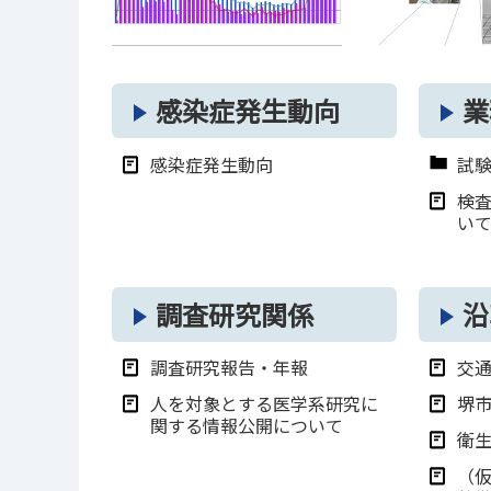
感染症発生動向
業
感染症発生動向
試
検
い
調査研究関係
沿
調査研究報告・年報
交
人を対象とする医学系研究に
堺
関する情報公開について
衛
（