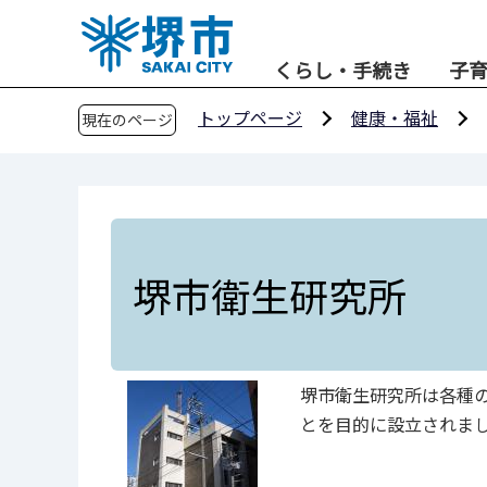
こ
の
くらし・手続き
子
ペ
ー
トップページ
健康・福祉
現在のページ
ジ
の
先
頭
で
す
堺市衛生研究所
堺市衛生研究所は各種
とを目的に設立されま