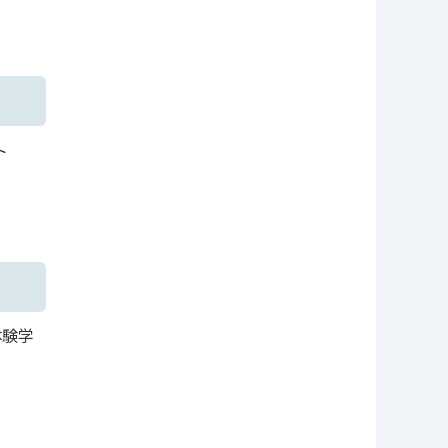
ト
体験学
】