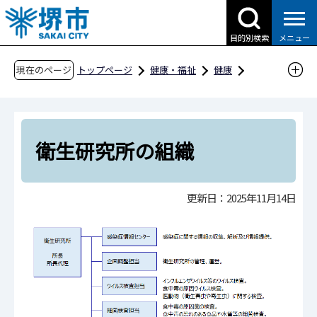
こ
の
目的別検索
メニュー
ペ
ー
現在のページ
トップページ
健康・福祉
健康
ジ
病院機構・健康関連施設
堺市衛生研究所
の
沿革・組織図
衛生研究所の組織
先
頭
衛生研究所の組織
で
す
更新日：2025年11月14日