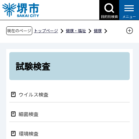
こ
の
目的別検索
メニュー
ペ
ー
現在のページ
トップページ
健康・福祉
健康
ジ
病院機構・健康関連施設
堺市衛生研究所
の
業務のご案内
試験検査
先
頭
試験検査
で
す
ウイルス検査
細菌検査
環境検査