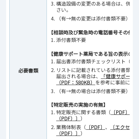
構造設備の変更のある場合は、併せ
さい。
（有→無の変更は添付書類不要）
【相談時及び緊急時の電話番号その他の
添付書類不要
【健康サポート薬局である旨の表示の有
届出書添付書類チェックリスト（
〔P
リストに記載されている添付書類
必要書類
届出される場合は、
「健康サポート
（PDF：580KB）
を参考に事前にご
（有→無の場合は添付書類不要）
【特定販売の実施の有無】
特定販売に関する書類（
〔PDF〕
、
（PDF）〕
）
業務体制表（
〔PDF〕
、
〔エクセル
（PDF）〕
）