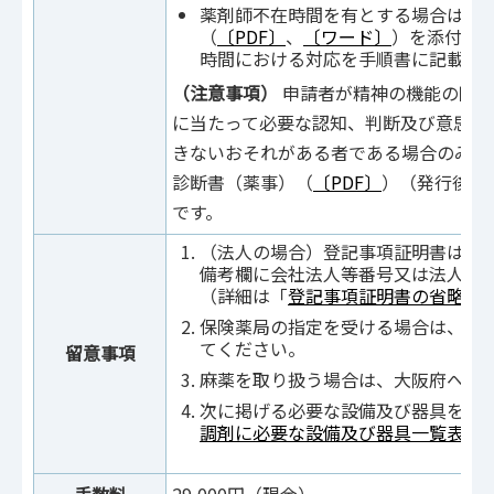
薬剤師不在時間を有とする場合は、
（
〔PDF〕
、
〔ワード〕
）を添付す
時間における対応を手順書に記載す
（注意事項）
申請者が精神の機能の障害
に当たって必要な認知、判断及び意思疎
きないおそれがある者である場合のみ、
診断書（薬事）（
〔PDF〕
）（発行後3
です。
（法人の場合）登記事項証明書は省
備考欄に会社法人等番号又は法人番
（詳細は「
登記事項証明書の省略に
保険薬局の指定を受ける場合は、近
てください。
留意事項
麻薬を取り扱う場合は、大阪府へ申
次に掲げる必要な設備及び器具を備
調剤に必要な設備及び器具一覧表（PD
手数料
29,000円（現金）