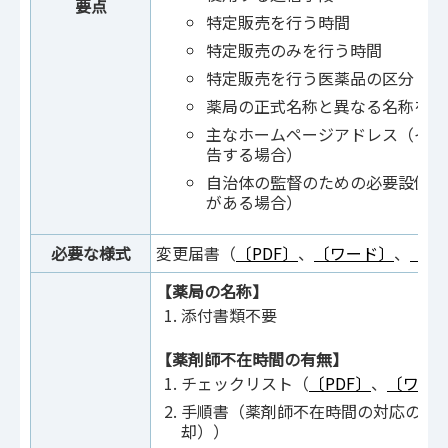
要点
特定販売を行う時間
特定販売のみを行う時間
特定販売を行う医薬品の区分
薬局の正式名称と異なる名称を表
主なホームページアドレス（イン
告する場合）
自治体の監督のための必要設備（
がある場合）
必要な様式
変更届書（
〔PDF〕
、
〔ワード〕
、
〔記
【薬局の名称】
添付書類不要
【薬剤師不在時間の有無】
チェックリスト（
〔PDF〕
、
〔ワー
手順書（薬剤師不在時間の対応の記
却））