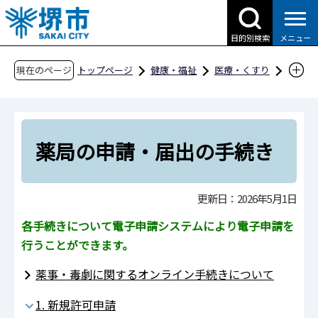
こ
の
目的別検索
メニュー
ペ
ー
現在のページ
トップページ
健康・福祉
医療・くすり
ジ
医薬品・医療機器・毒物劇物
申請・届出
の
薬局の申請・届出の手続き
先
頭
薬局の申請・届出の手続き
で
す
更新日：2026年5月1日
各手続きについて電子申請システムにより電子申請を
行うことができます。
薬事・毒劇に関するオンライン手続きについて
1. 新規許可申請