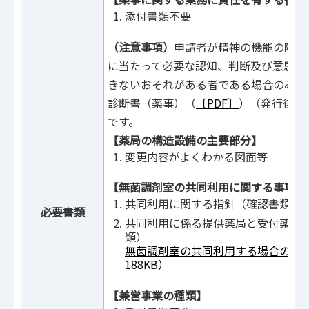
添付書類不要
（注意事項）
申請者が精神の機能の障害
に当たって必要な認知、判断及び意思疎
きないおそれがある者である場合のみ、
診断書（薬事）（
〔PDF〕
）（発行後3
です。
【薬局の構造設備の主要部分】
変更内容がよくわかる図面等
【無菌調剤室の共同利用に関する事項】
共同利用に関する指針（確認書類）
必要書類
共同利用に係る提供薬局と受付薬局
類）
無菌調剤室の共同利用する場合の手続
188KB）
【兼営事業の種類】