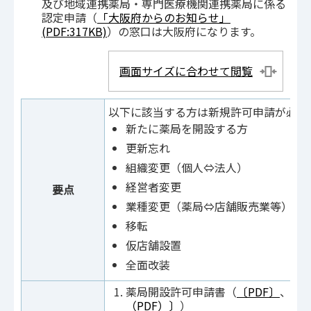
及び地域連携薬局・専門医療機関連携薬局に係る
認定申請（
「大阪府からのお知らせ」
(PDF:317KB)
）の窓口は大阪府になります。
画面サイズに合わせて閲覧
以下に該当する方は新規許可申請が必要
新たに薬局を開設する方
更新忘れ
組織変更（個人⇔法人）
経営者変更
要点
業種変更（薬局⇔店舗販売業等）
移転
仮店舗設置
全面改装
薬局開設許可申請書（
〔PDF〕
、
〔
（PDF）〕
）