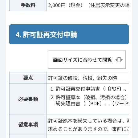
手数料
2,000円（現金）（住居表示変更の場合
4. 許可証再交付申請
画面サイズに合わせて閲覧
要点
許可証の破損、汚損、紛失の時
許可証再交付申請書（
〔PDF〕
、
〔
許可証原本（破損、汚損の場合）
必要書類
紛失理由書（
〔PDF〕
、
〔ワード〕
許可証原本を紛失している場合は、再交
留意事項
求めることがありますので、事前にご相