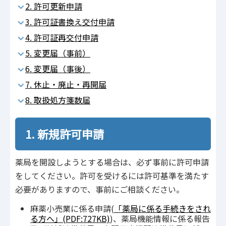
2. 許可更新申請
3. 許可証書換え交付申請
4. 許可証再交付申請
5. 変更届（事前）
6. 変更届（事後）
7. 休止・廃止・再開届
8. 取扱処方箋数届
1. 新規許可申請
薬局を開設しようとする場合は、必ず事前に許可申請
をしてください。許可を受けるには許可基準を満たす
必要がありますので、事前にご相談ください。
麻薬小売業に係る申請(
「薬局に係る手続きをされ
る方へ」(PDF:727KB)
)、薬局機能情報に係る報告