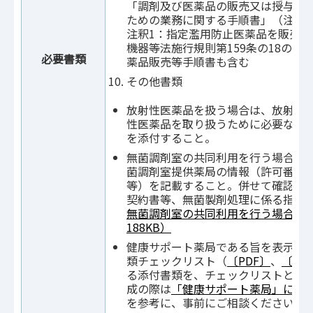
「調剤及び医薬品の販売又は授与の
ための業務に関する手順書」（注釈1
注釈1：指定濫用防止医薬品を販売
機器等法施行規則第159条の18の7
必要書類
薬品販売等手順書も含む
その他書類
放射性医薬品を扱う場合は、放射性
性医薬品を取り扱うために必要な設
を添付すること。
無菌調剤室の共同利用を行う場合は
菌調剤室提供薬局の情報（許可番号
等）を記載すること。併せて確認書
契約書等、無菌製剤処理に係る指針
無菌調剤室の共同利用を行う場合の手
188KB）
健康サポート薬局である旨を表示す
類チェックリスト（
〔PDF〕
、
〔ワ
る添付書類を、チェックリストとと
成の際は
「健康サポート薬局」に係る基
を参考に、事前にご相談ください。