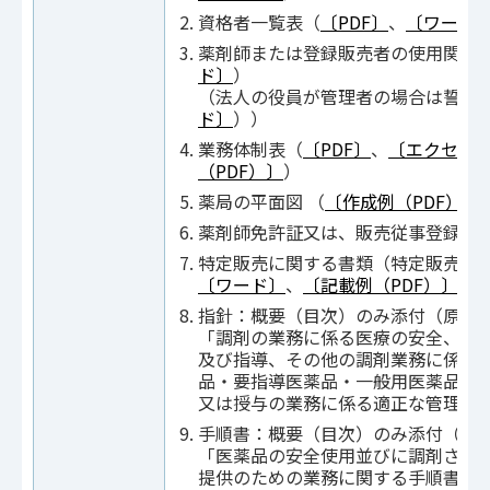
資格者一覧表（
〔PDF〕
、
〔ワード
薬剤師または登録販売者の使用関係
ド〕
）
（法人の役員が管理者の場合は誓約
ド〕
））
業務体制表（
〔PDF〕
、
〔エクセル
（PDF）〕
）
薬局の平面図 （
〔作成例（PDF）〕
薬剤師免許証又は、販売従事登録証
特定販売に関する書類（特定販売を
〔ワード〕
、
〔記載例（PDF）〕
）
指針：概要（目次）のみ添付（原本
「調剤の業務に係る医療の安全、調
及び指導、その他の調剤業務に係る
品・要指導医薬品・一般用医薬品の
又は授与の業務に係る適正な管理を
手順書：概要（目次）のみ添付（原
「医薬品の安全使用並びに調剤され
提供のための業務に関する手順書」（