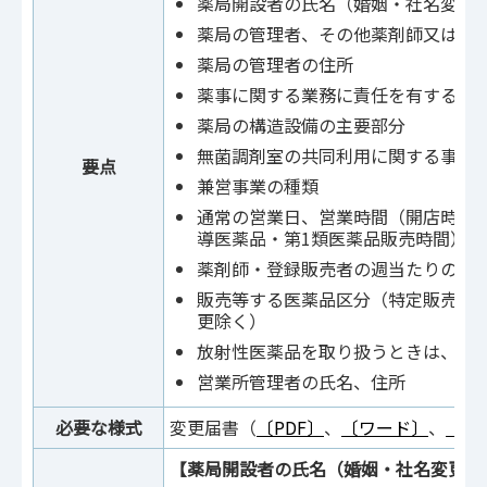
薬局開設者の氏名（婚姻・社名変更
薬局の管理者、その他薬剤師又は登
薬局の管理者の住所
薬事に関する業務に責任を有する役
薬局の構造設備の主要部分
無菌調剤室の共同利用に関する事項
要点
兼営事業の種類
通常の営業日、営業時間（開店時間
導医薬品・第1類医薬品販売時間）
薬剤師・登録販売者の週当たりの勤
販売等する医薬品区分（特定販売を
更除く）
放射性医薬品を取り扱うときは、そ
営業所管理者の氏名、住所
必要な様式
変更届書（
〔PDF〕
、
〔ワード〕
、
〔記
【薬局開設者の氏名（婚姻・社名変更等