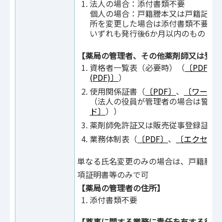
法人の場合：添付書類不要
個人の場合：戸籍謄本又は戸籍記載
所を変更した場合は添付書類不要）
いずれも発行後6か月以内のもの
【薬局の管理者、その他薬剤師又は登録
資格者一覧表（必要時）（
〔PDF〕
(PDF)〕
）
使用関係証書（
〔PDF〕
、
〔ワード
（法人の役員が管理者の場合は誓約
ド〕
））
薬剤師免許証又は販売従事登録証（
業務体制表（
〔PDF〕
、
〔エクセル
単なる氏名変更のみの場合は、戸籍謄本
項証明書等のみで可
【薬局の管理者の住所】
添付書類不要
【薬事に関する業務に責任を有する役員