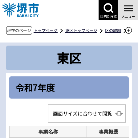
こ
の
目的別検索
メニュー
ペ
ー
現在のページ
トップページ
東区トップページ
区の取組
ジ
まちづくりの取組
の
区域まちづくり事業【東区】
令和7年度
東区
先
頭
で
す
令和7年度
画面サイズに合わせて閲覧
事業名称
事業概要