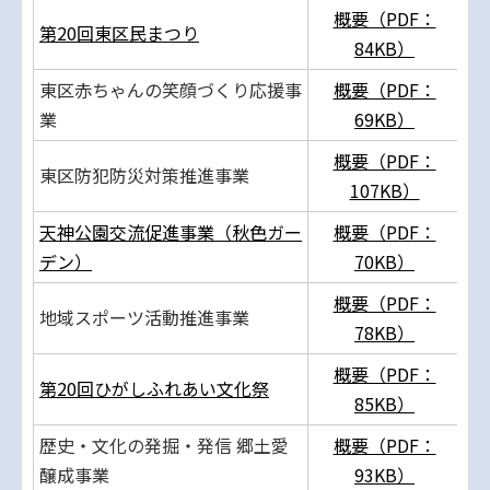
概要（PDF：
第20回東区民まつり
84KB）
東区赤ちゃんの笑顔づくり応援事
概要（PDF：
業
69KB）
概要（PDF：
東区防犯防災対策推進事業
107KB）
天神公園交流促進事業（秋色ガー
概要（PDF：
デン）
70KB）
概要（PDF：
地域スポーツ活動推進事業
78KB）
概要（PDF：
第20回ひがしふれあい文化祭
85KB）
歴史・文化の発掘・発信 郷土愛
概要（PDF：
醸成事業
93KB）