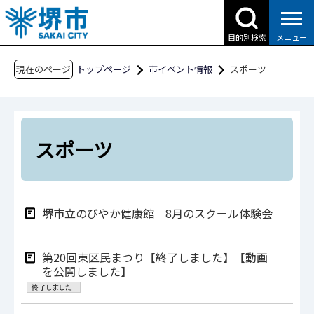
こ
の
目的別検索
メニュー
ペ
ー
現在のページ
トップページ
市イベント情報
スポーツ
ジ
の
先
頭
スポーツ
で
す
堺市立のびやか健康館 8⽉のスクール体験会
第20回東区民まつり【終了しました】【動画
を公開しました】