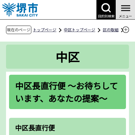
こ
の
目的別検索
メニュー
ペ
ー
現在のページ
トップページ
中区トップページ
区の取組
ジ
中区長直行便 ～お待ちしています、あなたの提
の
案～
中区
先
頭
で
す
中区長直行便 ～お待ちして
います、あなたの提案～
中区長直行便