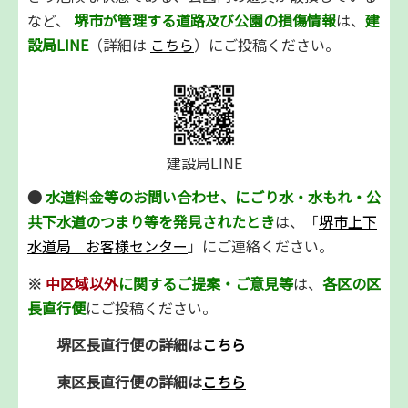
など、
堺市が管理する道路及び公園の損傷情報
は、
建
設局LINE
（詳細は
こちら
）にご投稿ください。
建設局LINE
●
水道料金等のお問い合わせ、にごり水・水もれ・公
共下水道のつまり等を発見されたとき
は、「
堺市上下
水道局 お客様センター
」にご連絡ください。
※
中区域以外
に関するご提案・ご意見等
は、
各区の
区
長直行便
にご投稿ください。
堺区長直行便の詳細は
こちら
東区長直行便の詳細は
こちら