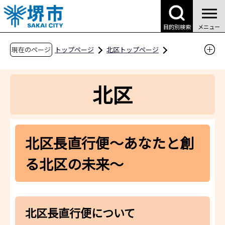
こ
の
目的別検索
メニュー
ペ
ー
現在のページ
トップページ
北区トップページ
ジ
区政情報・区広報
の
北区長直行便～あなたと創る北区の未来～
北区
先
頭
で
す
北区長直行便～あなたと創
る北区の未来～
北区長直行便について