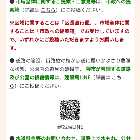
●
市域全体に関するご提案・ご意見等
は、
市政への提
案箱
（詳細は
こちら
）にご投稿ください。
※区域に関することは「区長直行便」、市域全体に関
することは「市政への提案箱」でお受けしていますの
で、いずれかにご投稿いただきますようお願いしま
す。
●
道路の陥没、街路樹の枝が歩道に覆いかぶさり危険
な状態、公園内の遊具の破損等、
堺市が管理する道路
及び公園の損傷情報
は、
建設局LINE
（詳細は
こち
ら
）にご投稿ください。
建設局LINE
●
水道料金等のお問い合わせ、道路上で水もれ、公共