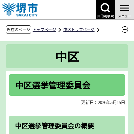
こ
の
目的別検索
メニュー
ペ
ー
現在のページ
トップページ
中区トップページ
ジ
区役所案内
区役所の業務案内
の
中区選挙管理委員会
中区
先
頭
で
す
中区選挙管理委員会
更新日：2026年5月15日
中区選挙管理委員会の概要