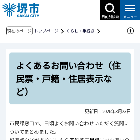
こ
の
目的別検索
メニュー
ペ
ー
現在のページ
トップページ
くらし・手続き
ジ
戸籍・住民票・各種証明
お問い合わせ
の
よくあるお問い合わせ（住民票・戸籍・住居表
先
示など）
よくあるお問い合わせ（住
頭
で
民票・戸籍・住居表示な
す
ど）
更新日：2026年3月23日
市民課窓口で、日頃よくお問い合わせいただく質問に
ついてまとめました。