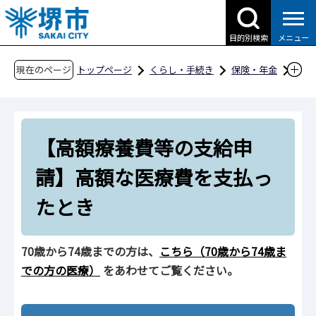
こ
の
目的別検索
メニュー
ペ
ー
現在のページ
トップページ
くらし・手続き
保険・年金
ジ
国民健康保険
国保の給付
の
【高額療養費等の支給申請】高額な医療費を支
先
払ったとき
【高額療養費等の支給申
頭
で
請】高額な医療費を支払っ
す
たとき
70歳から74歳までの方は、
こちら（70歳から74歳ま
での方の医療）
をあわせてご覧ください。