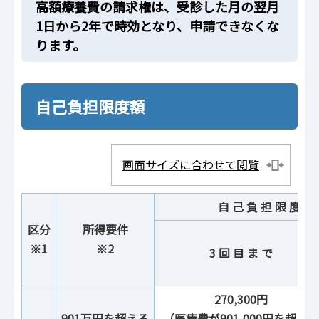
高額療養費の請求権は、受診した月の翌月
1日から2年で時効となり、申請できなくな
ります。
自己負担限度額
画面サイズに合わせて閲覧
自 己 負 担 限 度 額
区分
所得要件
※1
※2
3 回 目 ま で
270,300円
901万円を超える
（医療費が901,000円を超えた