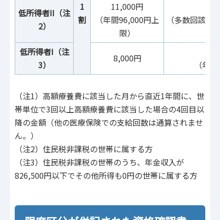
1
11,000円
低所得者II（注
割
（年間96,000円上
（多数回該当24,
2）
限）
低所得者I（注
8,000円
3）
（年間1
（注1）高額療養費に該当した月から直近1年間に、世
帯単位で3回以上高額療養費に該当した場合の4回目以
降の金額（他の医療保険での支給回数は通算されませ
ん。）
（注2）住民税非課税の世帯に属する方
（注3）住民税非課税の世帯のうち、年金収入が
826,500円以下でその他所得も0円の世帯に属する方