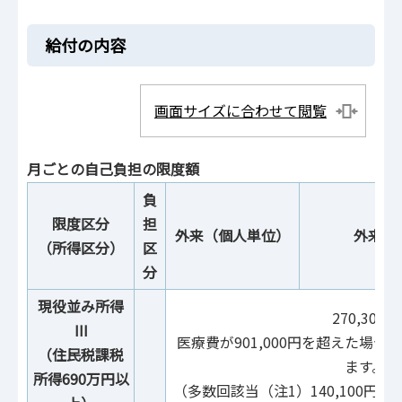
給付の内容
画面サイズに合わせて閲覧
月ごとの自己負担の限度額
負
限度区分
担
外来（個人単位）
外来＋
（所得区分）
区
分
現役並み所得
270,300円
III
医療費が901,000円を超えた場
（住民税課税
ます。
所得690万円以
（多数回該当（注1）140,100円）（