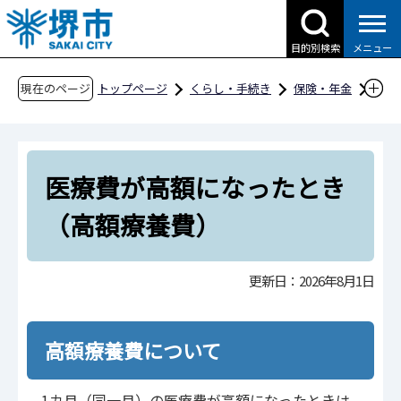
こ
の
目的別検索
メニュー
ペ
ー
現在のページ
トップページ
くらし・手続き
保険・年金
ジ
後期高齢者医療制度
の
後期高齢者医療制度の給付内容
先
医療費が高額になったとき（高額療養費）
医療費が高額になったとき
頭
で
（高額療養費）
す
更新日：2026年8月1日
高額療養費について
1カ月（同一月）の医療費が高額になったときは、