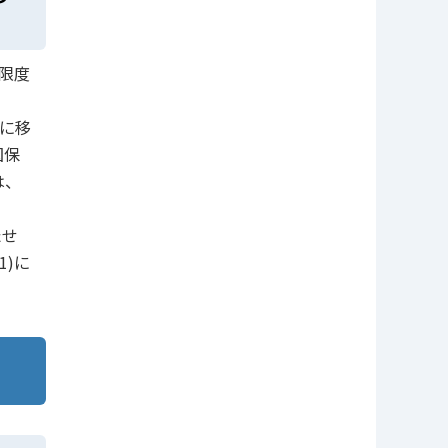
限度
に移
国保
は、
たせ
)に