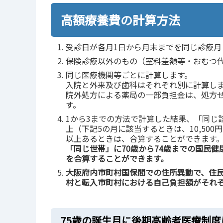
高額療養費の計算方法
受診日が各月1日から月末までを同じ診療月
保険診療以外のもの（室料差額等・おむつ
同じ医療機関等ごとに計算します。
入院と外来及び歯科はそれぞれ別に計算し
院外処方による薬局の一部負担金は、処方
す。
1から3までの方法で計算した結果、「同じ診
上（下記5の月に該当するときは、10,50
以上あるときは、合算することができます
「同じ世帯」に70歳から74歳までの国民
を合算することができます。
大阪府内市町村国保間での住所異動で、住
村と転入市町村における自己負担額がそれぞ
75歳の誕生月に後期高齢者医療制