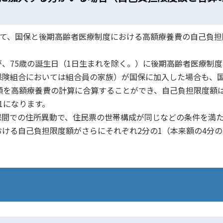
いて、国保と後期高齢者医療制度における高額療養費の自己負担
、75歳の誕生日（1日生まれを除く。）に後期高齢者医療制度
保険組合においては組合員の家族）が国保に加入した場合も、
負担額を高額療養費の計算に合算することができ、自己負担限度額
1になります。
保間での住所異動で、住民票の世帯構成が同じなどの条件を満
ける自己負担限度額がさらにそれぞれ2分の1（本来額の4分の1