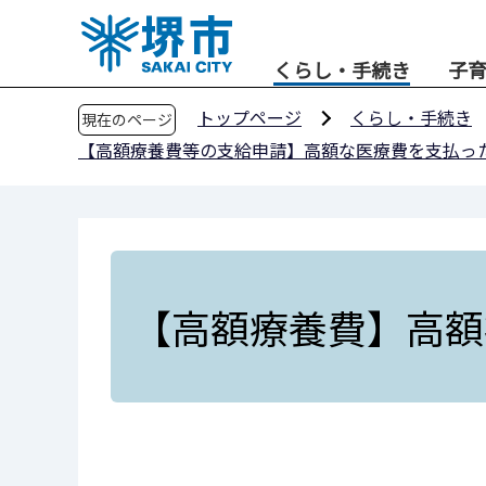
こ
の
くらし・手続き
子
ペ
ー
トップページ
くらし・手続き
現在のページ
ジ
【高額療養費等の支給申請】高額な医療費を支払っ
の
先
頭
で
す
【高額療養費】高額