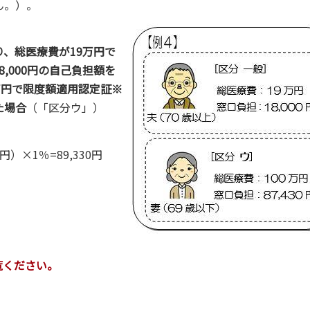
ん。）。
り、総医療費が19万円で
8,000円の自己負担額を
万円で限度額適用認定証※
た場合
（「区分ウ」）
000円）×1％=89,330円
覧ください。