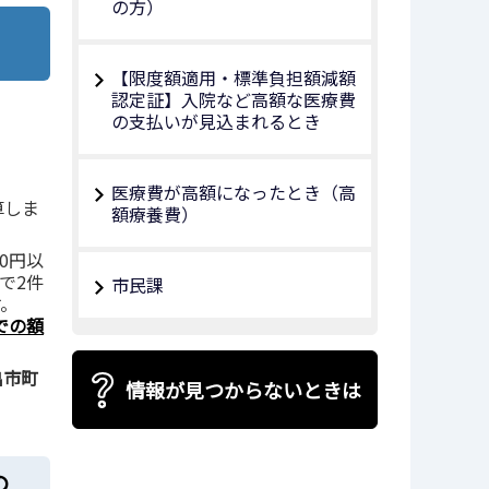
の方）
【限度額適用・標準負担額減額
認定証】入院など高額な医療費
の支払いが見込まれるとき
医療費が高額になったとき（高
算しま
額療養費）
0円以
で2件
市民課
す。
での額
出市町
情報が見つからないときは
の