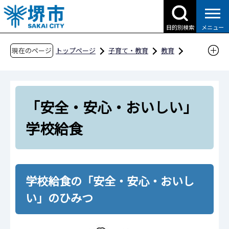
こ
の
目的別検索
メニュー
ペ
ー
現在のページ
トップページ
子育て・教育
教育
ジ
教育委員会の取組
笑顔があふれる学校給食
の
「安全・安心・おいしい」学校給食
先
「安全・安心・おいしい」
頭
で
学校給食
す
学校給食の「安全・安心・おいし
い」のひみつ