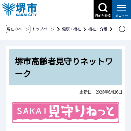
こ
の
目的別検索
メニュー
ペ
ー
現在のページ
トップページ
健康・福祉
福祉・介護
ジ
高齢者福祉
地域包括ケアシステム
の
堺市高齢者見守りネットワーク
先
堺市高齢者見守りネットワ
頭
で
ーク
す
更新日：2026年6月16日