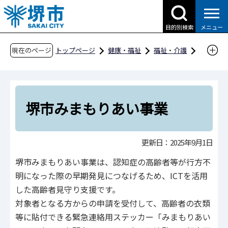
こ
の
目的別検索
メニュー
ペ
ー
現在のページ
トップページ
健康・福祉
福祉・介護
ジ
高齢者福祉
認知症
の
堺市みまもりあい事業
先
頭
堺市みまもりあい事業
で
す
更新日：2025年9月1日
堺市みまもりあい事業は、認知症の高齢者等が行方不
明になった際の早期発見につなげるため、ICTを活用
した高齢者見守り支援です。
対象者となる方からの申請を受付して、高齢者の衣類
等に貼付できる緊急連絡用ステッカー「みまもりあい