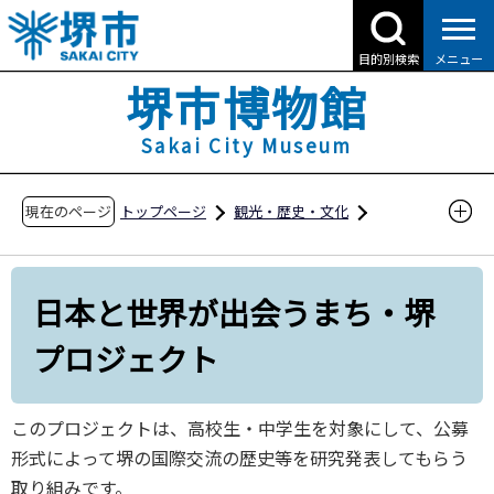
こ
の
目的別検索
メニュー
ペ
堺市博物館
ー
ジ
Sakai City Museum
の
先
現在のページ
トップページ
観光・歴史・文化
頭
堺市博物館
学び・体験
で
す
日本と世界が出会うまち・堺プロジェクト
日本と世界が出会うまち・堺
プロジェクト
このプロジェクトは、高校生・中学生を対象にして、公募
形式によって堺の国際交流の歴史等を研究発表してもらう
取り組みです。