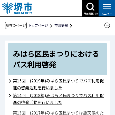
こ
の
目的別検索
メニュー
ペ
ー
現在のページ
トップページ
市政情報
ジ
都市計画とまちづくり
公共交通
の
バス利用促進
先
みはら区民まつりにおけるバス利用啓発
みはら区民まつりにおける
頭
で
バス利用啓発
す
第15回 (2019年)みはら区民まつりでバス利用促
進の啓発活動を行いました
第14回 (2018年)みはら区民まつりでバス利用促
進の啓発活動を行いました
第13回 (2017年)みはら区民まつりは悪天候のた